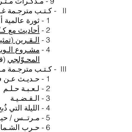
9 - مـذكـرات مـتـرجـم
II - كـتـب مترجـمة غـير مـنـشـورة ورقـياً
1 - ثورة عالمية أو تروتسكي في المنفى بيتر فايس
2 -
أحاديث مع كـت
3 -
الـقـرين (تمث
4 -
مشـروع الـويغ
المحـوّلجي
(قص
III - كـتـب مترجـمة مـنـشـورة ورقـياً
1 - حـديـث عـن فييتنام بيتر فايـس
2 - لـعـبـة حـلـم أوغست سترندبرغ
3 - الـقـضـيـة بيتر فايـس
4 - الليلة التي ذُبح فيها الرئيس هاينر كيبهارت
5 - مـرتــس / حياة فنان هاينر كيبهارت
6 - حـرب الشـمال عـلى شـعوب الجـنوب عـدد من الكـتّاب