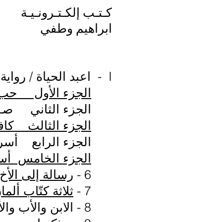
كـتـب إلكـتـرونـيـة
ابراهيم وطفي
I - اعبد الحياة / رواية حـياة في رسـائـل
الجزء الأول حب م
الجزء الثاني صـداق
الجزء الثالث كاف
الجزء الرابع أ
الجزء الخامس أسرة
​ 6 -
رسالة إلى الأخ
7 -
ثلاثة كتّاب أل
​ 8 - الابن والأب والأخ الأكبر