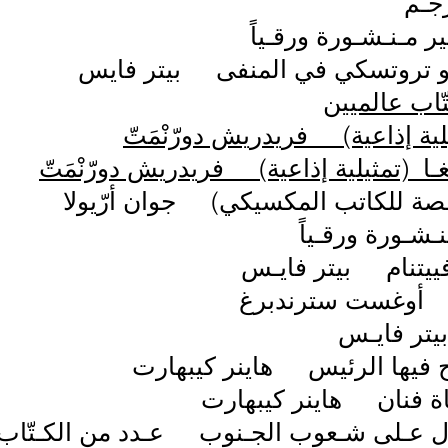
ّاب عالميين
يلية إذاعية) فريدريش دورّنْمَتّ
ـا (تمثيلية إذاعية) فريدريش دورّنْمَتّ
ة للكاتب المكسيكي) جوان أرّيولا